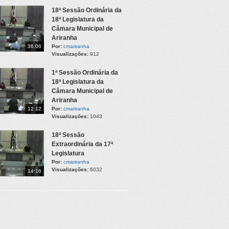
18ª Sessão Ordinária da
18ª Legislatura da
Câmara Municipal de
Ariranha
36:06
Por:
cmariranha
Visualizações:
912
1ª Sessão Ordinária da
18ª Legislatura da
Câmara Municipal de
Ariranha
12:12
Por:
cmariranha
Visualizações:
1043
18ª Sessão
Extraordinária da 17ª
Legislatura
Por:
cmariranha
Visualizações:
6032
14:16