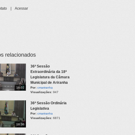
tato
|
Acessar
s relacionados
36ª Sessão
Extraordinária da 18ª
Legislatura da Câmara
Municipal de Ariranha
16:02
Por:
cmariranha
Visualizações:
947
36ª Sessão Ordinária
Legislativa
Por:
cmariranha
Visualizações:
6871
18:36