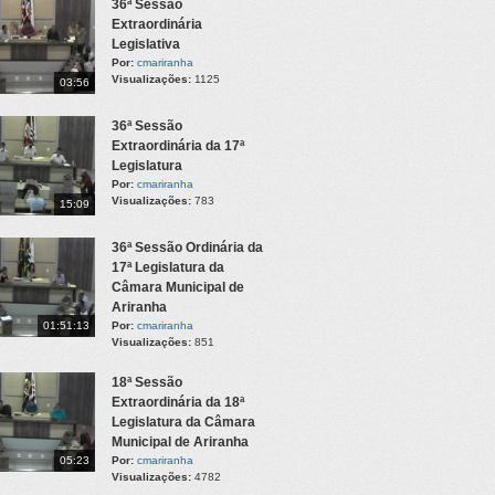
36ª Sessão
Extraordinária
Legislativa
Por:
cmariranha
Visualizações:
1125
03:56
36ª Sessão
Extraordinária da 17ª
Legislatura
Por:
cmariranha
Visualizações:
783
15:09
36ª Sessão Ordinária da
17ª Legislatura da
Câmara Municipal de
Ariranha
01:51:13
Por:
cmariranha
Visualizações:
851
18ª Sessão
Extraordinária da 18ª
Legislatura da Câmara
Municipal de Ariranha
05:23
Por:
cmariranha
Visualizações:
4782