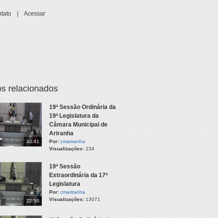
tato
|
Acessar
s relacionados
19ª Sessão Ordinária da
19ª Legislatura da
Câmara Municipal de
Ariranha
30:41
Por:
cmariranha
Visualizações:
234
19ª Sessão
Extraordinária da 17ª
Legislatura
Por:
cmariranha
Visualizações:
13071
22:50