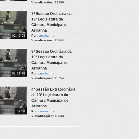
Visualizações:
12206
7ª Sessão Ordinária da
19ª Legislatura da
Câmara Municipal de
Ariranha
02:40:53
Por:
cmariranha
Visualizações:
13844
8ª Sessão Ordinária da
19ª Legislatura da
Câmara Municipal de
Ariranha
01:07:38
Por:
cmariranha
Visualizações:
13754
4ª Sessão Extraordinária
da 19ª Legislatura da
Câmara Municipal de
Ariranha
02:50
Por:
cmariranha
Visualizações:
13833