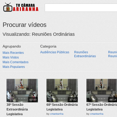
Procurar vídeos
Visualizando: Reuniões Ordinárias
Agrupando
Categoria
Audiências Públicas
Reuniões
Reuni
Mais Recentes
Extraordinárias
Reuni
Mais Vistos
Mais Comentados
Mais Populares
03:00
37:42
44:14
38ª Sessão
68ª Sessão Ordinária
67ª Sessão Ordinári
Extraordinária
Legislativa
Legislativa
Legislativa
by
cmariranha
by
cmariranha