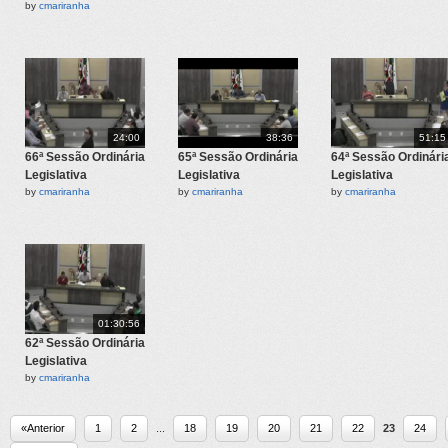
by
cmariranha
24:00
38:36
51:15
66ª Sessão Ordinária
65ª Sessão Ordinária
64ª Sessão Ordinári
Legislativa
Legislativa
Legislativa
by
cmariranha
by
cmariranha
by
cmariranha
01:30:56
62ª Sessão Ordinária
Legislativa
by
cmariranha
«Anterior
1
2
...
18
19
20
21
22
23
24