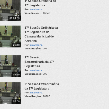
1ª Sessão Ordinária da
17ª Legislatura
Por:
cmariranha
Visualizações:
16046
01:04:59
17ª Sessão Ordinária da
17ª Legislatura da
Câmara Municipal de
Ariranha
28:48
Por:
cmariranha
Visualizações:
997
17ª Sessão
Extraordinária da 17ª
Legislatura
Por:
cmariranha
Visualizações:
999
08:10
2ª Sessão Extraordinária
da 17ª Legislatura
Por:
cmariranha
Visualizações:
16293
03:00