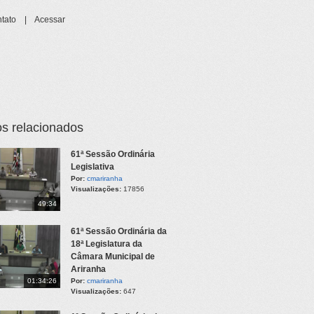
tato
|
Acessar
s relacionados
61ª Sessão Ordinária
Legislativa
Por:
cmariranha
Visualizações:
17856
49:34
61ª Sessão Ordinária da
18ª Legislatura da
Câmara Municipal de
Ariranha
01:34:26
Por:
cmariranha
Visualizações:
647